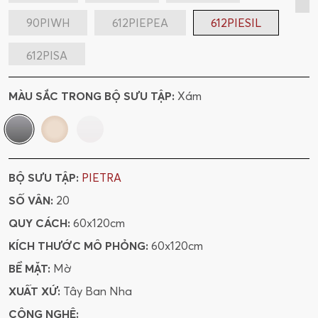
90PIWH
612PIEPEA
612PIESIL
612PISA
MÀU SẮC TRONG BỘ SƯU TẬP:
Xám
BỘ SƯU TẬP:
PIETRA
SỐ VÂN:
20
QUY CÁCH:
60x120cm
KÍCH THƯỚC MÔ PHỎNG:
60x120cm
BỀ MẶT:
Mờ
XUẤT XỨ:
Tây Ban Nha
CÔNG NGHỆ: