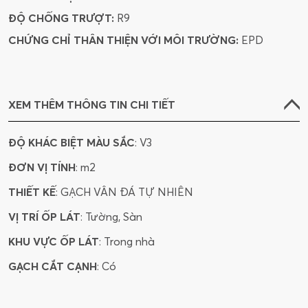
ĐỘ CHỐNG TRƯỢT:
R9
CHỨNG CHỈ THÂN THIỆN VỚI MÔI TRƯỜNG:
EPD
XEM THÊM THÔNG TIN CHI TIẾT
ĐỘ KHÁC BIỆT MÀU SẮC
: V3
ĐƠN VỊ TÍNH
: m2
THIẾT KẾ
: GẠCH VÂN ĐÁ TỰ NHIÊN
VỊ TRÍ ỐP LÁT
: Tường, Sàn
KHU VỰC ỐP LÁT
: Trong nhà
GẠCH CẮT CẠNH
: Có