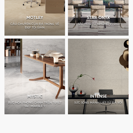
MOTLEY
STAR ONYX
CÂU CHUYỆN CỦA ĐÁ TRONG VẺ
SẮC MÀU TỪ NHỮNG VÌ SAO
ĐẸP TỐI GIẢN
MYSTIC
INTENSE
BỨC HỌA PHONG CẢNH TRÊN TUYỆT
SỨC SỐNG MÃNH LIỆT TỪ ĐÁ VÔI
TÁC MARBLE Ý