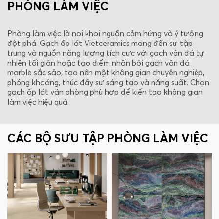
PHÒNG LÀM VIỆC
Phòng làm việc là nơi khơi nguồn cảm hứng và ý tưởng
đột phá. Gạch ốp lát Vietceramics mang đến sự tập
trung và nguồn năng lượng tích cực với gạch vân đá tự
nhiên tối giản hoặc tạo điểm nhấn bởi gạch vân đá
marble sắc sảo, tạo nên một không gian chuyên nghiệp,
phóng khoáng, thúc đẩy sự sáng tạo và năng suất. Chọn
gạch ốp lát văn phòng phù hợp để kiến tạo không gian
làm việc hiệu quả.
CÁC BỘ SƯU TẬP PHÒNG LÀM VIỆC