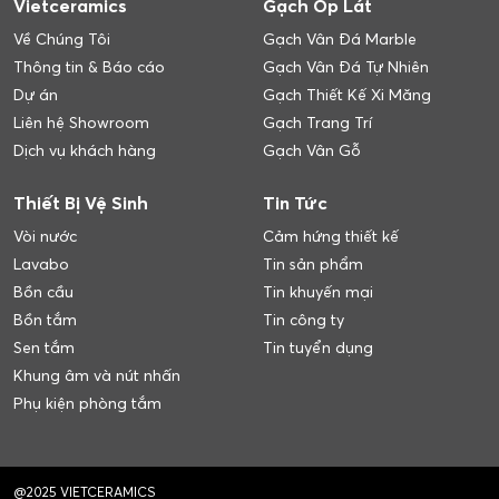
Vietceramics
Gạch Ốp Lát
Về Chúng Tôi
Gạch Vân Đá Marble
Thông tin & Báo cáo
Gạch Vân Đá Tự Nhiên
Dự án
Gạch Thiết Kế Xi Măng
Liên hệ Showroom
Gạch Trang Trí
Dịch vụ khách hàng
Gạch Vân Gỗ
Thiết Bị Vệ Sinh
Tin Tức
Vòi nước
Cảm hứng thiết kế
Lavabo
Tin sản phẩm
Bồn cầu
Tin khuyến mại
Bồn tắm
Tin công ty
Sen tắm
Tin tuyển dụng
Khung âm và nút nhấn
Phụ kiện phòng tắm
@2025 VIETCERAMICS