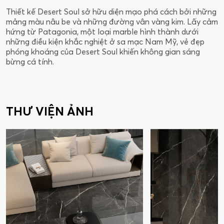
Thiết kế Desert Soul sở hữu diện mạo phá cách bởi những
L
mảng màu nâu be và những đường vân vàng kim. Lấy cảm
n
hứng từ Patagonia, một loại marble hình thành dưới
v
những điều kiện khắc nghiệt ở sa mạc Nam Mỹ, vẻ đẹp
c
phóng khoáng của Desert Soul khiến không gian sáng
n
bừng cá tính.
d
THƯ VIỆN ẢNH