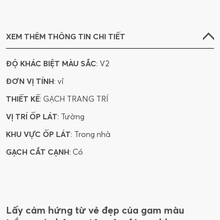
XEM THÊM THÔNG TIN CHI TIẾT
ĐỘ KHÁC BIỆT MÀU SẮC
: V2
ĐƠN VỊ TÍNH
: vỉ
THIẾT KẾ
: GẠCH TRANG TRÍ
VỊ TRÍ ỐP LÁT
: Tường
KHU VỰC ỐP LÁT
: Trong nhà
GẠCH CẮT CẠNH
: Có
Lấy cảm hứng từ vẻ đẹp của gam màu