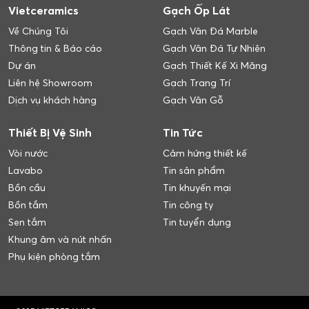
Vietceramics
Gạch Ốp Lát
Về Chúng Tôi
Gạch Vân Đá Marble
Thông tin & Báo cáo
Gạch Vân Đá Tự Nhiên
Dự án
Gạch Thiết Kế Xi Măng
Liên hệ Showroom
Gạch Trang Trí
Dịch vụ khách hàng
Gạch Vân Gỗ
Thiết Bị Vệ Sinh
Tin Tức
Vòi nước
Cảm hứng thiết kế
Lavabo
Tin sản phẩm
Bồn cầu
Tin khuyến mại
Bồn tắm
Tin công ty
Sen tắm
Tin tuyển dụng
Khung âm và nút nhấn
Phụ kiện phòng tắm