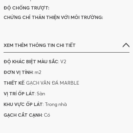
ĐỘ CHỐNG TRƯỢT:
CHỨNG CHỈ THÂN THIỆN VỚI MÔI TRƯỜNG:
XEM THÊM THÔNG TIN CHI TIẾT
ĐỘ KHÁC BIỆT MÀU SẮC
: V2
ĐƠN VỊ TÍNH
: m2
THIẾT KẾ
: GẠCH VÂN ĐÁ MARBLE
VỊ TRÍ ỐP LÁT
: Sàn
KHU VỰC ỐP LÁT
: Trong nhà
GẠCH CẮT CẠNH
: Có