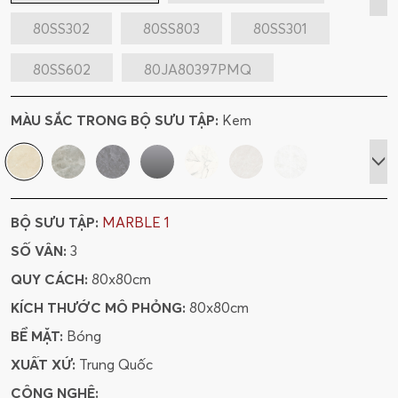
80SS302
80SS803
80SS301
80SS602
80JA80397PMQ
80JA80397M
75150SH7150201Q
MÀU SẮC TRONG BỘ SƯU TẬP:
Kem
75150JA715043Q
75150Z71511QG
BỘ SƯU TẬP:
MARBLE 1
SỐ VÂN:
3
QUY CÁCH:
80x80cm
KÍCH THƯỚC MÔ PHỎNG:
80x80cm
BỀ MẶT:
Bóng
XUẤT XỨ:
Trung Quốc
CÔNG NGHỆ: