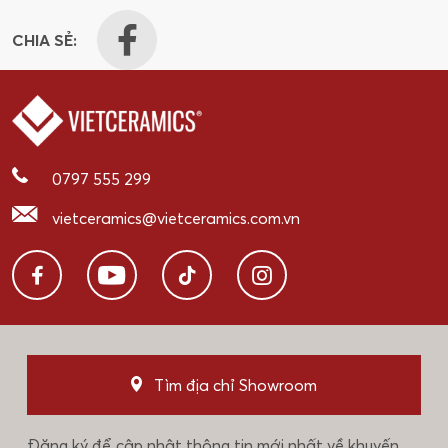
CHIA SẺ:
0797 555 299
vietceramics@vietceramics.com.vn
Tìm địa chỉ Showroom
Đăng ký để cập nhật thông tin mới nhất về khuyến