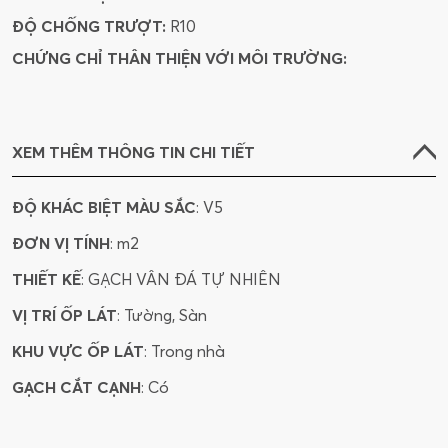
ĐỘ CHỐNG TRƯỢT:
R10
CHỨNG CHỈ THÂN THIỆN VỚI MÔI TRƯỜNG:
XEM THÊM THÔNG TIN CHI TIẾT
ĐỘ KHÁC BIỆT MÀU SẮC
: V5
ĐƠN VỊ TÍNH
: m2
THIẾT KẾ
: GẠCH VÂN ĐÁ TỰ NHIÊN
VỊ TRÍ ỐP LÁT
: Tường, Sàn
KHU VỰC ỐP LÁT
: Trong nhà
GẠCH CẮT CẠNH
: Có