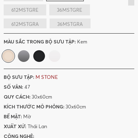
612MSTGRE
36MSTGRE
612MSTGRA
36MSTGRA
60MSTBE_4V
60MSTGRE_4V
MÀU SẮC TRONG BỘ SƯU TẬP:
Kem
36MSTGRAHYG
36MSTGREHYG
36MSTBEHYG
612MSTGRAHYG
BỘ SƯU TẬP:
M STONE
612MSTGREHYG
612MSTBEHYG
SỐ VÂN:
47
60MSTGRAHYG
60MSTBEHYG
QUY CÁCH:
30x60cm
KÍCH THƯỚC MÔ PHỎNG:
30x60cm
60MSTGREHYG
36MSTSNHYG
BỀ MẶT:
Mờ
612MSTSNHYG
60MSTSNHYG
XUẤT XỨ:
Thái Lan
CÔNG NGHỆ: