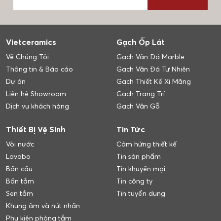
Vietceramics
Gạch Ốp Lát
Về Chúng Tôi
Gạch Vân Đá Marble
Thông tin & Báo cáo
Gạch Vân Đá Tự Nhiên
Dự án
Gạch Thiết Kế Xi Măng
Liên hệ Showroom
Gạch Trang Trí
Dịch vụ khách hàng
Gạch Vân Gỗ
Thiết Bị Vệ Sinh
Tin Tức
Vòi nước
Cảm hứng thiết kế
Lavabo
Tin sản phẩm
Bồn cầu
Tin khuyến mại
Bồn tắm
Tin công ty
Sen tắm
Tin tuyển dụng
Khung âm và nút nhấn
Phụ kiện phòng tắm