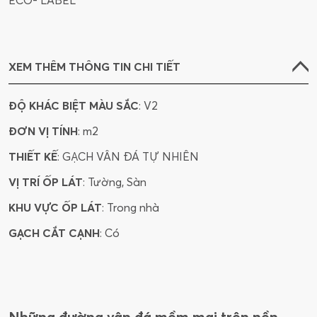
ECO- LABEL
XEM THÊM THÔNG TIN CHI TIẾT
ĐỘ KHÁC BIỆT MÀU SẮC
: V2
ĐƠN VỊ TÍNH
: m2
THIẾT KẾ
: GẠCH VÂN ĐÁ TỰ NHIÊN
VỊ TRÍ ỐP LÁT
: Tường, Sàn
KHU VỰC ỐP LÁT
: Trong nhà
GẠCH CẮT CẠNH
: Có
Những đường vân đá mềm mại trên nền