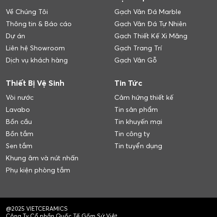
Về Chúng Tôi
Gạch Vân Đá Marble
Thông tin & Báo cáo
Gạch Vân Đá Tự Nhiên
Dự án
Gạch Thiết Kế Xi Măng
Liên hệ Showroom
Gạch Trang Trí
Dịch vụ khách hàng
Gạch Vân Gỗ
Thiết Bị Vệ Sinh
Tin Tức
Vòi nước
Cảm hứng thiết kế
Lavabo
Tin sản phẩm
Bồn cầu
Tin khuyến mại
Bồn tắm
Tin công ty
Sen tắm
Tin tuyển dụng
Khung âm và nút nhấn
Phụ kiện phòng tắm
@2025 VIETCERAMICS
Công Ty Cổ phần Quốc Tế Gốm Sứ Việt