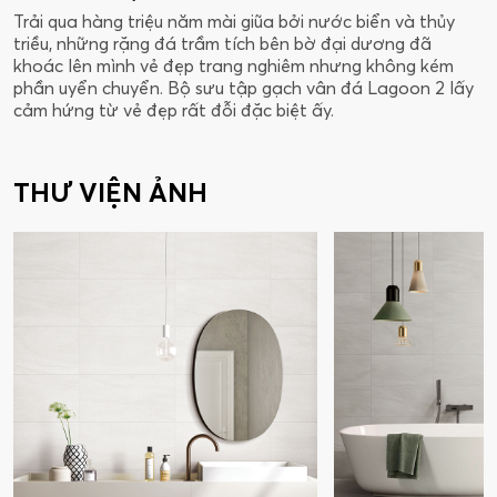
Trải qua hàng triệu năm mài giũa bởi nước biển và thủy
triều, những rặng đá trầm tích bên bờ đại dương đã
khoác lên mình vẻ đẹp trang nghiêm nhưng không kém
phần uyển chuyển. Bộ sưu tập gạch vân đá Lagoon 2 lấy
cảm hứng từ vẻ đẹp rất đỗi đặc biệt ấy.
THƯ VIỆN ẢNH