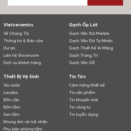
Vietceramics
Gạch Ốp Lát
Về Chúng Tôi
Gạch Vân Đá Marble
Thông tin & Báo cáo
Gạch Vân Đá Tự Nhiên
Dự án
Gạch Thiết Kế Xi Măng
Liên hệ Showroom
Gạch Trang Trí
Dịch vụ khách hàng
Gạch Vân Gỗ
Thiết Bị Vệ Sinh
Tin Tức
Vòi nước
Cảm hứng thiết kế
Lavabo
Tin sản phẩm
Bồn cầu
Tin khuyến mại
Bồn tắm
Tin công ty
Sen tắm
Tin tuyển dụng
Khung âm và nút nhấn
Phụ kiện phòng tắm