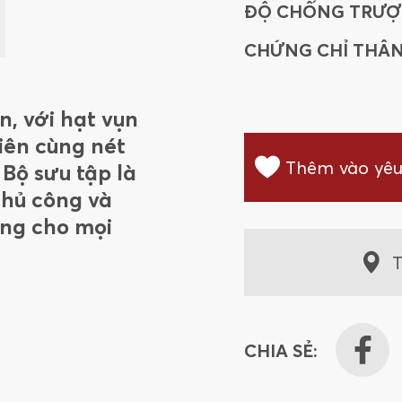
ĐỘ CHỐNG TRƯỢ
CHỨNG CHỈ THÂN
n, với hạt vụn
hiên cùng nét
Thêm vào yêu
 Bộ sưu tập là
thủ công và
êng cho mọi
T
CHIA SẺ: