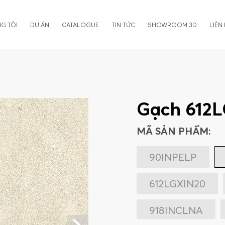
G TÔI
DỰ ÁN
CATALOGUE
TIN TỨC
SHOWROOM 3D
LIÊN
Gạch 612
MÃ SẢN PHẨM:
90INPELP
612LGXIN20
918INCLNA