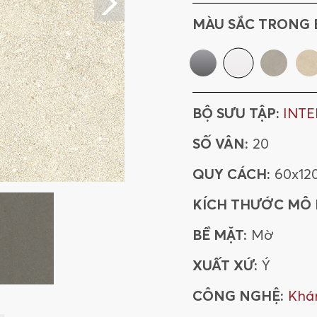
612INBENA
MÀU SẮC TRONG 
612INCLNA
BỘ SƯU TẬP:
INTE
SỐ VÂN:
20
QUY CÁCH:
60x12
KÍCH THƯỚC MÔ
BỀ MẶT:
Mờ
XUẤT XỨ:
Ý
CÔNG NGHỆ:
Khá