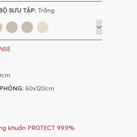
612INPENA
90INCRLP
BỘ SƯU TẬP:
Trắng
612INCRNA
NSE
0cm
 PHỎNG:
60x120cm
ng khuẩn PROTECT 99.9%