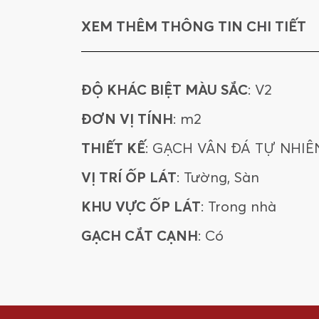
XEM THÊM THÔNG TIN CHI TIẾT
ĐỘ KHÁC BIỆT MÀU SẮC
: V2
ĐƠN VỊ TÍNH
: m2
THIẾT KẾ
: GẠCH VÂN ĐÁ TỰ NHIÊ
VỊ TRÍ ỐP LÁT
: Tường, Sàn
KHU VỰC ỐP LÁT
: Trong nhà
GẠCH CẮT CẠNH
: Có