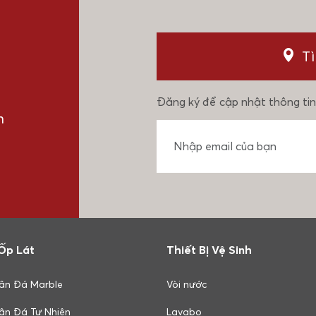
T
Đăng ký để cập nhật thông tin
n
Ốp Lát
Thiết Bị Vệ Sinh
ân Đá Marble
Vòi nước
ân Đá Tự Nhiên
Lavabo