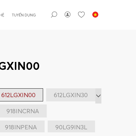
 HỆ
TUYỂN DỤNG
LGXIN00
612LGXIN00
612LGXIN30
918INCRNA
918INPENA
90LG9IN3L