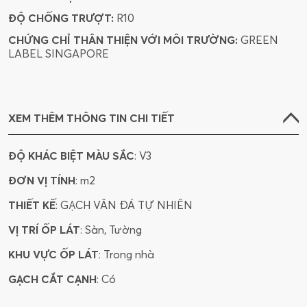
ĐỘ CHỐNG TRƯỢT:
R10
CHỨNG CHỈ THÂN THIỆN VỚI MÔI TRƯỜNG:
GREEN
LABEL SINGAPORE
XEM THÊM THÔNG TIN CHI TIẾT
ĐỘ KHÁC BIỆT MÀU SẮC
: V3
ĐƠN VỊ TÍNH
: m2
THIẾT KẾ
: GẠCH VÂN ĐÁ TỰ NHIÊN
VỊ TRÍ ỐP LÁT
: Sàn, Tường
KHU VỰC ỐP LÁT
: Trong nhà
GẠCH CẮT CẠNH
: Có