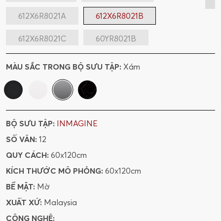
612X6R8021A
612X6R8021B
612X6R8021C
60YR8021B
60YR8021C
60YR8011N
MÀU SẮC TRONG BỘ SƯU TẬP:
Xám
BỘ SƯU TẬP:
INMAGINE
SỐ VÂN:
12
QUY CÁCH:
60x120cm
KÍCH THƯỚC MÔ PHỎNG:
60x120cm
BỀ MẶT:
Mờ
XUẤT XỨ:
Malaysia
CÔNG NGHỆ: