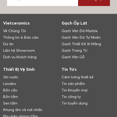
Vietceramics
Gạch Ốp Lát
Về Chúng Tôi
Gạch Vân Đá Marble
Thông tin & Báo cáo
Gạch Vân Đá Tự Nhiên
Dự án
Gạch Thiết Kế Xi Măng
Liên hệ Showroom
Gạch Trang Trí
Dịch vụ khách hàng
Gạch Vân Gỗ
Thiết Bị Vệ Sinh
Tin Tức
Vòi nước
Cảm hứng thiết kế
Lavabo
Tin sản phẩm
Bồn cầu
Tin khuyến mại
Bồn tắm
Tin công ty
Sen tắm
Tin tuyển dụng
Khung âm và nút nhấn
Phụ kiện phòng tắm