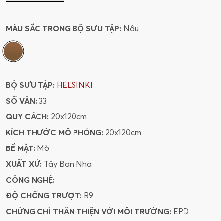
MÀU SẮC TRONG BỘ SƯU TẬP:
Nâu
BỘ SƯU TẬP:
HELSINKI
SỐ VÂN:
33
QUY CÁCH:
20x120cm
KÍCH THƯỚC MÔ PHỎNG:
20x120cm
BỀ MẶT:
Mờ
XUẤT XỨ:
Tây Ban Nha
CÔNG NGHỆ:
ĐỘ CHỐNG TRƯỢT:
R9
CHỨNG CHỈ THÂN THIỆN VỚI MÔI TRƯỜNG:
EPD