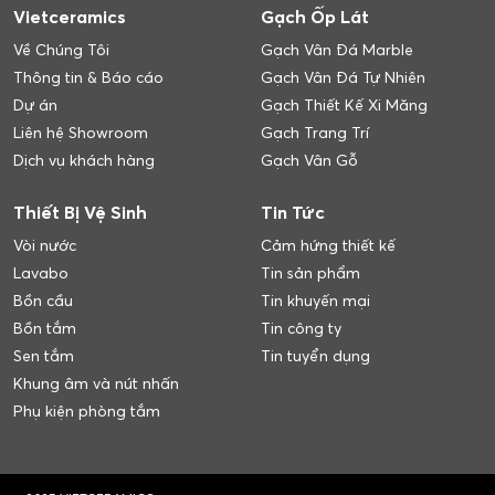
Vietceramics
Gạch Ốp Lát
Về Chúng Tôi
Gạch Vân Đá Marble
Thông tin & Báo cáo
Gạch Vân Đá Tự Nhiên
Dự án
Gạch Thiết Kế Xi Măng
Liên hệ Showroom
Gạch Trang Trí
Dịch vụ khách hàng
Gạch Vân Gỗ
Thiết Bị Vệ Sinh
Tin Tức
Vòi nước
Cảm hứng thiết kế
Lavabo
Tin sản phẩm
Bồn cầu
Tin khuyến mại
Bồn tắm
Tin công ty
Sen tắm
Tin tuyển dụng
Khung âm và nút nhấn
Phụ kiện phòng tắm