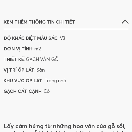
XEM THÊM THÔNG TIN CHI TIẾT
ĐỘ KHÁC BIỆT MÀU SẮC
: V3
ĐƠN VỊ TÍNH
: m2
THIẾT KẾ
: GẠCH VÂN GỖ
VỊ TRÍ ỐP LÁT
: Sàn
KHU VỰC ỐP LÁT
: Trong nhà
GẠCH CẮT CẠNH
: Có
Lấy cảm hứng từ những hoa văn của gỗ sồi,