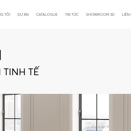
G TÔI
DỰ ÁN
CATALOGUE
TIN TỨC
SHOWROOM 3D
LIÊN
M
 TINH TẾ