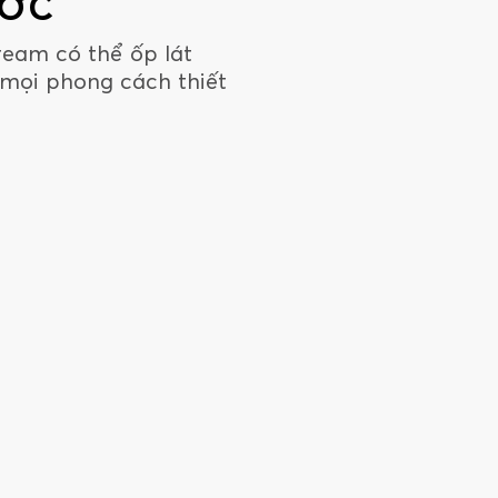
ƯỚC
ream có thể ốp lát
 mọi phong cách thiết