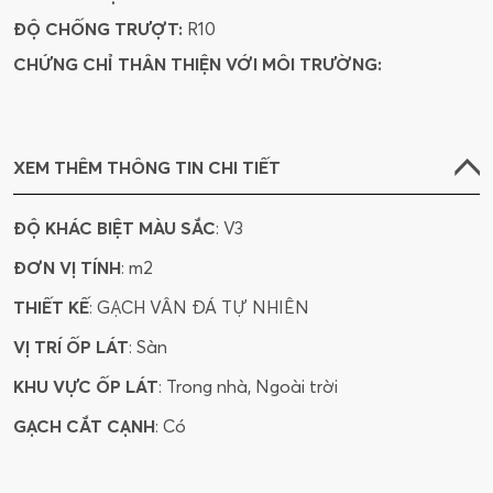
ĐỘ CHỐNG TRƯỢT:
R10
CHỨNG CHỈ THÂN THIỆN VỚI MÔI TRƯỜNG:
XEM THÊM THÔNG TIN CHI TIẾT
ĐỘ KHÁC BIỆT MÀU SẮC
: V3
ĐƠN VỊ TÍNH
: m2
THIẾT KẾ
: GẠCH VÂN ĐÁ TỰ NHIÊN
VỊ TRÍ ỐP LÁT
: Sàn
KHU VỰC ỐP LÁT
: Trong nhà, Ngoài trời
GẠCH CẮT CẠNH
: Có