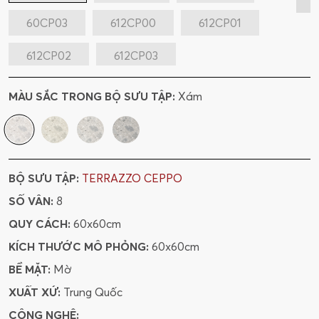
60CP03
612CP00
612CP01
612CP02
612CP03
MÀU SẮC TRONG BỘ SƯU TẬP:
Xám
BỘ SƯU TẬP:
TERRAZZO CEPPO
SỐ VÂN:
8
QUY CÁCH:
60x60cm
KÍCH THƯỚC MÔ PHỎNG:
60x60cm
BỀ MẶT:
Mờ
XUẤT XỨ:
Trung Quốc
CÔNG NGHỆ: