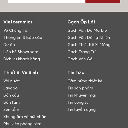
Vietceramics
Gạch Ốp Lát
Về Chúng Tôi
Gạch Vân Đá Marble
Thông tin & Báo cáo
Gạch Vân Đá Tự Nhiên
Dự án
Gạch Thiết Kế Xi Măng
Liên hệ Showroom
Gạch Trang Trí
Dịch vụ khách hàng
Gạch Vân Gỗ
Thiết Bị Vệ Sinh
Tin Tức
Vòi nước
Cảm hứng thiết kế
Lavabo
Tin sản phẩm
Bồn cầu
Tin khuyến mại
Bồn tắm
Tin công ty
Sen tắm
Tin tuyển dụng
Khung âm và nút nhấn
Phụ kiện phòng tắm