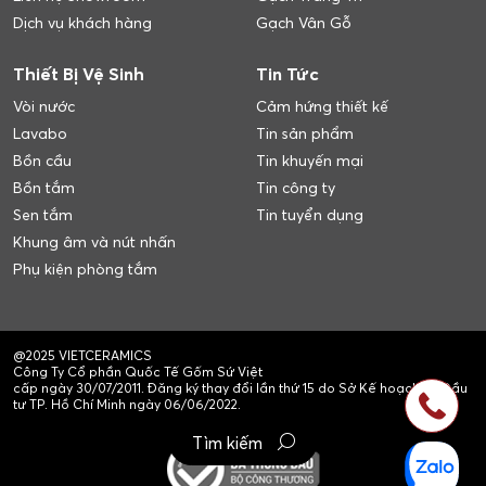
Dịch vụ khách hàng
Gạch Vân Gỗ
Thiết Bị Vệ Sinh
Tin Tức
Vòi nước
Cảm hứng thiết kế
Lavabo
Tin sản phẩm
Bồn cầu
Tin khuyến mại
Bồn tắm
Tin công ty
Sen tắm
Tin tuyển dụng
Khung âm và nút nhấn
Phụ kiện phòng tắm
@2025 VIETCERAMICS
Công Ty Cổ phần Quốc Tế Gốm Sứ Việt
cấp ngày 30/07/2011. Đăng ký thay đổi lần thứ 15 do Sở Kế hoạch và Đầu
tư TP. Hồ Chí Minh ngày 06/06/2022.
Tìm kiếm