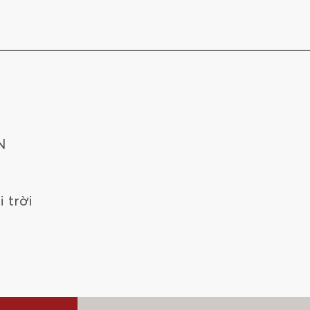
N
i trời