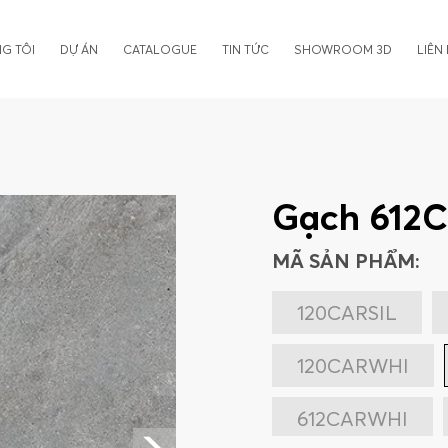
G TÔI
DỰ ÁN
CATALOGUE
TIN TỨC
SHOWROOM 3D
LIÊN
Gạch 612
MÃ SẢN PHẨM:
120CARSIL
120CARWHI
612CARWHI