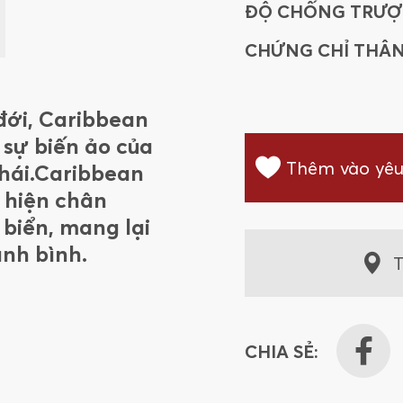
ĐỘ CHỐNG TRƯỢ
CHỨNG CHỈ THÂN
đới, Caribbean
 sự biến ảo của
Thêm vào yêu
thái.Caribbean
i hiện chân
biển, mang lại
nh bình.
T
CHIA SẺ: