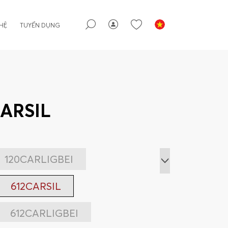
 HỆ
TUYỂN DỤNG
CARSIL
120CARLIGBEI
612CARSIL
612CARLIGBEI