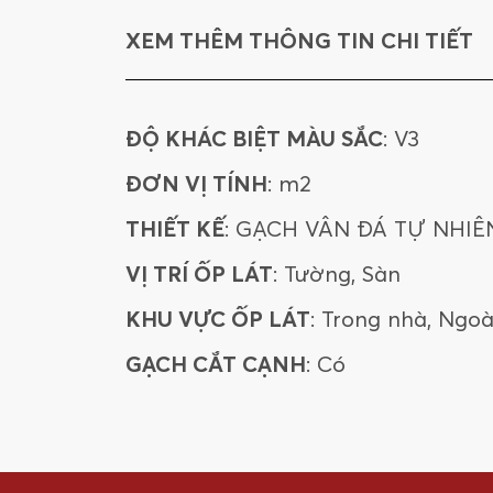
XEM THÊM THÔNG TIN CHI TIẾT
ĐỘ KHÁC BIỆT MÀU SẮC
: V3
ĐƠN VỊ TÍNH
: m2
THIẾT KẾ
: GẠCH VÂN ĐÁ TỰ NHIÊ
VỊ TRÍ ỐP LÁT
: Tường, Sàn
KHU VỰC ỐP LÁT
: Trong nhà, Ngoà
GẠCH CẮT CẠNH
: Có