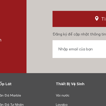
T
Đăng ký để cập nhật thông tin
n
Ốp Lát
Thiết Bị Vệ Sinh
ân Đá Marble
Vòi nước
ân Đá Tự Nhiên
Lavabo