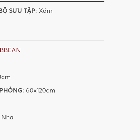
BỘ SƯU TẬP:
Xám
IBBEAN
0cm
 PHỎNG:
60x120cm
 Nha