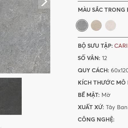
MÀU SẮC TRONG 
BỘ SƯU TẬP:
CAR
SỐ VÂN:
12
QUY CÁCH:
60x12
KÍCH THƯỚC MÔ
BỀ MẶT:
Mờ
XUẤT XỨ:
Tây Ban
CÔNG NGHỆ: