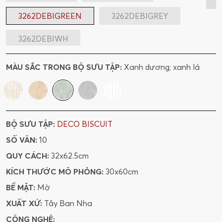
3262DEBIGREEN
3262DEBIGREY
3262DEBIWH
MÀU SẮC TRONG BỘ SƯU TẬP:
Xanh dương; xanh lá
BỘ SƯU TẬP:
DECO BISCUIT
SỐ VÂN:
10
QUY CÁCH:
32x62.5cm
KÍCH THƯỚC MÔ PHỎNG:
30x60cm
BỀ MẶT:
Mờ
XUẤT XỨ:
Tây Ban Nha
CÔNG NGHỆ: