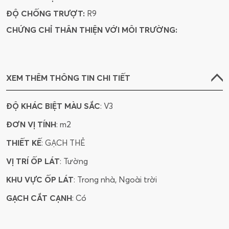
ĐỘ CHỐNG TRƯỢT:
R9
CHỨNG CHỈ THÂN THIỆN VỚI MÔI TRƯỜNG:
XEM THÊM THÔNG TIN CHI TIẾT
ĐỘ KHÁC BIỆT MÀU SẮC
: V3
ĐƠN VỊ TÍNH
: m2
THIẾT KẾ
: GẠCH THẺ
VỊ TRÍ ỐP LÁT
: Tường
KHU VỰC ỐP LÁT
: Trong nhà, Ngoài trời
GẠCH CẮT CẠNH
: Có