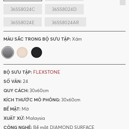
36SS8024C
36SS8024D
36SS8024E
36SS8024AR
36SS8024BR
36SS8024CR
MÀU SẮC TRONG BỘ SƯU TẬP:
Xám
36SS8024DR
36SS8024ER
60YS8024A
60YS8024B
BỘ SƯU TẬP:
FLEXSTONE
60YS8024C
60YS8024D
SỐ VÂN:
24
60YS8024E
QUY CÁCH:
30x60cm
KÍCH THƯỚC MÔ PHỎNG:
30x60cm
BỀ MẶT:
Mờ
XUẤT XỨ:
Malaysia
CÔNG NGHỆ:
Bề mặt DIAMOND SURFACE