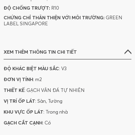
ĐỘ CHỐNG TRƯỢT:
R10
CHỨNG CHỈ THÂN THIỆN VỚI MÔI TRƯỜNG:
GREEN
LABEL SINGAPORE
XEM THÊM THÔNG TIN CHI TIẾT
ĐỘ KHÁC BIỆT MÀU SẮC
: V3
ĐƠN VỊ TÍNH
: m2
THIẾT KẾ
: GẠCH VÂN ĐÁ TỰ NHIÊN
VỊ TRÍ ỐP LÁT
: Sàn, Tường
KHU VỰC ỐP LÁT
: Trong nhà
GẠCH CẮT CẠNH
: Có