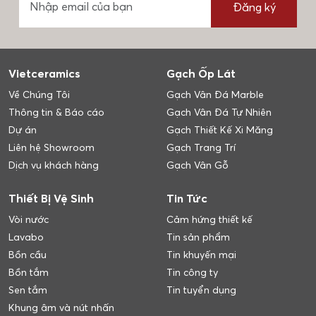
Đăng ký
Vietceramics
Gạch Ốp Lát
Về Chúng Tôi
Gạch Vân Đá Marble
Thông tin & Báo cáo
Gạch Vân Đá Tự Nhiên
Dự án
Gạch Thiết Kế Xi Măng
Liên hệ Showroom
Gạch Trang Trí
Dịch vụ khách hàng
Gạch Vân Gỗ
Thiết Bị Vệ Sinh
Tin Tức
Vòi nước
Cảm hứng thiết kế
Lavabo
Tin sản phẩm
Bồn cầu
Tin khuyến mại
Bồn tắm
Tin công ty
Sen tắm
Tin tuyển dụng
Khung âm và nút nhấn