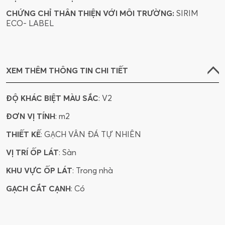
CHỨNG CHỈ THÂN THIỆN VỚI MÔI TRƯỜNG:
SIRIM
ECO- LABEL
XEM THÊM THÔNG TIN CHI TIẾT
ĐỘ KHÁC BIỆT MÀU SẮC
: V2
ĐƠN VỊ TÍNH
: m2
THIẾT KẾ
: GẠCH VÂN ĐÁ TỰ NHIÊN
VỊ TRÍ ỐP LÁT
: Sàn
KHU VỰC ỐP LÁT
: Trong nhà
GẠCH CẮT CẠNH
: Có