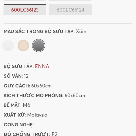
600EC66123
600EC66124
MÀU SẮC TRONG BỘ SƯU TẬP:
Xám
BỘ SƯU TẬP:
ENNA
SỐ VÂN:
12
QUY CÁCH:
60x60cm
KÍCH THƯỚC MÔ PHỎNG:
60x60cm
BỀ MẶT:
Mờ
XUẤT XỨ:
Malaysia
CÔNG NGHỆ:
ĐỘ CHỐNG TRƯỢT:
P2