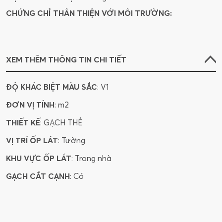
CHỨNG CHỈ THÂN THIỆN VỚI MÔI TRƯỜNG:
XEM THÊM THÔNG TIN CHI TIẾT
ĐỘ KHÁC BIỆT MÀU SẮC
: V1
ĐƠN VỊ TÍNH
: m2
THIẾT KẾ
: GẠCH THẺ
VỊ TRÍ ỐP LÁT
: Tường
KHU VỰC ỐP LÁT
: Trong nhà
GẠCH CẮT CẠNH
: Có