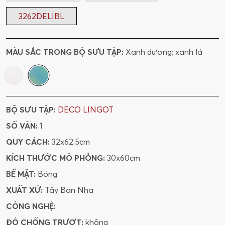
3262DELIBL
MÀU SẮC TRONG BỘ SƯU TẬP:
Xanh dương; xanh lá
BỘ SƯU TẬP:
DECO LINGOT
SỐ VÂN:
1
QUY CÁCH:
32x62.5cm
KÍCH THƯỚC MÔ PHỎNG:
30x60cm
BỀ MẶT:
Bóng
XUẤT XỨ:
Tây Ban Nha
CÔNG NGHỆ:
ĐỘ CHỐNG TRƯỢT:
không