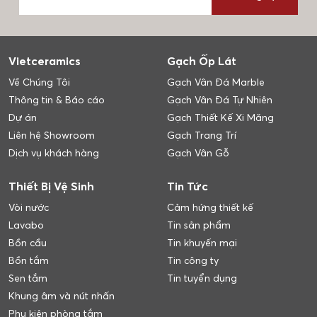
Vietceramics
Gạch Ốp Lát
Về Chúng Tôi
Gạch Vân Đá Marble
Thông tin & Báo cáo
Gạch Vân Đá Tự Nhiên
Dự án
Gạch Thiết Kế Xi Măng
Liên hệ Showroom
Gạch Trang Trí
Dịch vụ khách hàng
Gạch Vân Gỗ
Thiết Bị Vệ Sinh
Tin Tức
Vòi nước
Cảm hứng thiết kế
Lavabo
Tin sản phẩm
Bồn cầu
Tin khuyến mại
Bồn tắm
Tin công ty
Sen tắm
Tin tuyển dụng
Khung âm và nút nhấn
Phụ kiện phòng tắm