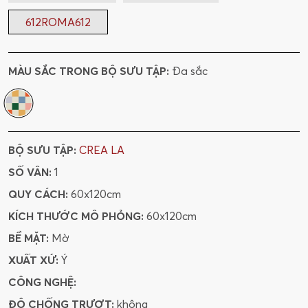
612ROMA612
MÀU SẮC TRONG BỘ SƯU TẬP:
Đa sắc
BỘ SƯU TẬP:
CREA LA
SỐ VÂN:
1
QUY CÁCH:
60x120cm
KÍCH THƯỚC MÔ PHỎNG:
60x120cm
BỀ MẶT:
Mờ
XUẤT XỨ:
Ý
CÔNG NGHỆ:
ĐỘ CHỐNG TRƯỢT:
không