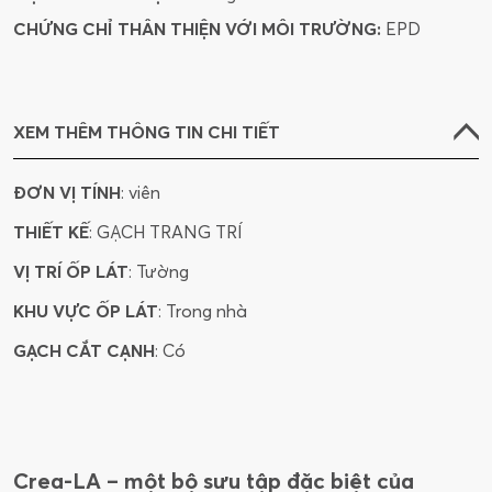
CHỨNG CHỈ THÂN THIỆN VỚI MÔI TRƯỜNG:
EPD
XEM THÊM THÔNG TIN CHI TIẾT
ĐƠN VỊ TÍNH
: viên
THIẾT KẾ
: GẠCH TRANG TRÍ
VỊ TRÍ ỐP LÁT
: Tường
KHU VỰC ỐP LÁT
: Trong nhà
GẠCH CẮT CẠNH
: Có
Crea-LA – một bộ sưu tập đặc biệt của