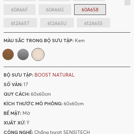
60A66F
60A66G
60A658
612A65T
612A65U
612A65S
120A65N
120278A67B
MÀU SẮC TRONG BỘ SƯU TẬP:
Kem
BỘ SƯU TẬP:
BOOST NATURAL
SỐ VÂN:
17
QUY CÁCH:
60x60cm
KÍCH THƯỚC MÔ PHỎNG:
60x60cm
BỀ MẶT:
Mờ
XUẤT XỨ:
Ý
CÔNG NGHỆ:
Chống trượt SENSITECH