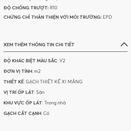
ĐỘ CHỐNG TRƯỢT:
R10
CHỨNG CHỈ THÂN THIỆN VỚI MÔI TRƯỜNG:
EPD
XEM THÊM THÔNG TIN CHI TIẾT
ĐỘ KHÁC BIỆT MÀU SẮC
: V2
ĐƠN VỊ TÍNH
: m2
THIẾT KẾ
: GẠCH THIẾT KẾ XI MĂNG
VỊ TRÍ ỐP LÁT
: Sàn
KHU VỰC ỐP LÁT
: Trong nhà
GẠCH CẮT CẠNH
: Có