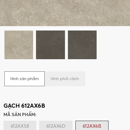
Hình sản phẩm
Hình phối cảnh
GẠCH 612AX6B
MÃ SẢN PHẨM:
612AX58
612AX6D
612AX6B