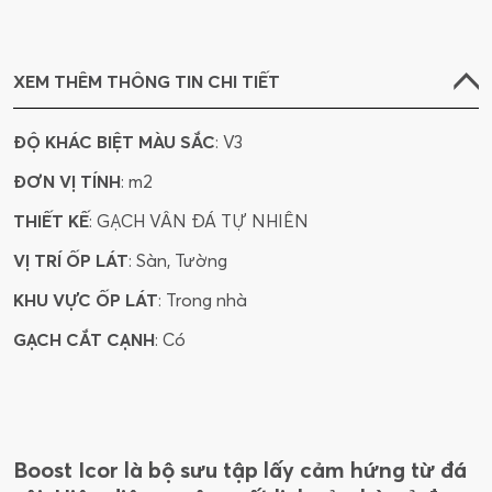
XEM THÊM THÔNG TIN CHI TIẾT
ĐỘ KHÁC BIỆT MÀU SẮC
: V3
ĐƠN VỊ TÍNH
: m2
THIẾT KẾ
: GẠCH VÂN ĐÁ TỰ NHIÊN
VỊ TRÍ ỐP LÁT
: Sàn, Tường
KHU VỰC ỐP LÁT
: Trong nhà
GẠCH CẮT CẠNH
: Có
Boost Icor là bộ sưu tập lấy cảm hứng từ đá