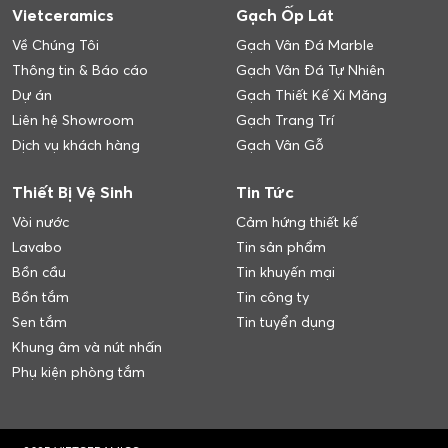
Vietceramics
Gạch Ốp Lát
Về Chúng Tôi
Gạch Vân Đá Marble
Thông tin & Báo cáo
Gạch Vân Đá Tự Nhiên
Dự án
Gạch Thiết Kế Xi Măng
Liên hệ Showroom
Gạch Trang Trí
Dịch vụ khách hàng
Gạch Vân Gỗ
Thiết Bị Vệ Sinh
Tin Tức
Vòi nước
Cảm hứng thiết kế
Lavabo
Tin sản phẩm
Bồn cầu
Tin khuyến mại
Bồn tắm
Tin công ty
Sen tắm
Tin tuyển dụng
Khung âm và nút nhấn
Phụ kiện phòng tắm