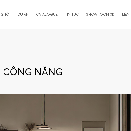
G TÔI
DỰ ÁN
CATALOGUE
TIN TỨC
SHOWROOM 3D
LIÊN
ỚI CÔNG NĂNG