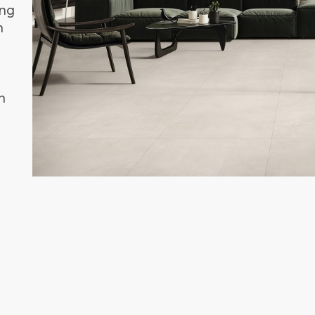
ờng
n
h