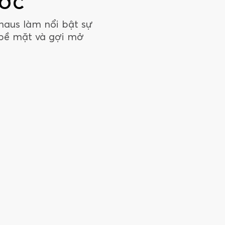
ƯỚC
haus làm nổi bật sự
bề mặt và gợi mở