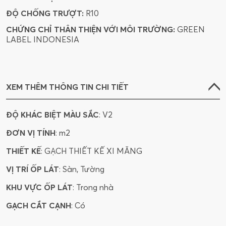
ĐỘ CHỐNG TRƯỢT:
R10
CHỨNG CHỈ THÂN THIỆN VỚI MÔI TRƯỜNG:
GREEN
LABEL INDONESIA
XEM THÊM THÔNG TIN CHI TIẾT
ĐỘ KHÁC BIỆT MÀU SẮC
: V2
ĐƠN VỊ TÍNH
: m2
THIẾT KẾ
: GẠCH THIẾT KẾ XI MĂNG
VỊ TRÍ ỐP LÁT
: Sàn, Tường
KHU VỰC ỐP LÁT
: Trong nhà
GẠCH CẮT CẠNH
: Có