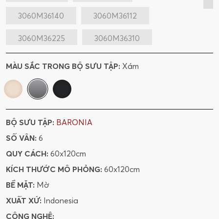
3060M36140
3060M36112
3060M36225
3060M36310
60M66310
612M1261112
MÀU SẮC TRONG BỘ SƯU TẬP:
Xám
612M1261140
612M1262225
612M1263310
BỘ SƯU TẬP:
BARONIA
SỐ VÂN:
6
QUY CÁCH:
60x120cm
KÍCH THƯỚC MÔ PHỎNG:
60x120cm
BỀ MẶT:
Mờ
XUẤT XỨ:
Indonesia
CÔNG NGHỆ: