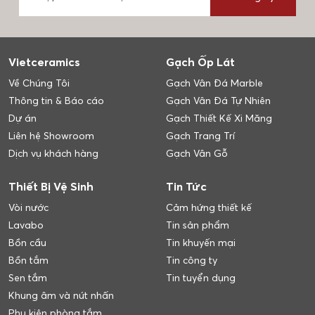
Vietceramics
Gạch Ốp Lát
Về Chúng Tôi
Gạch Vân Đá Marble
Thông tin & Báo cáo
Gạch Vân Đá Tự Nhiên
Dự án
Gạch Thiết Kế Xi Măng
Liên hệ Showroom
Gạch Trang Trí
Dịch vụ khách hàng
Gạch Vân Gỗ
Thiết Bị Vệ Sinh
Tin Tức
Vòi nước
Cảm hứng thiết kế
Lavabo
Tin sản phẩm
Bồn cầu
Tin khuyến mại
Bồn tắm
Tin công ty
Sen tắm
Tin tuyển dụng
Khung âm và nút nhấn
Phụ kiện phòng tắm