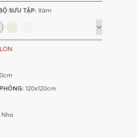
BỘ SƯU TẬP:
Xám
ILON
20cm
 PHỎNG:
120x120cm
 Nha