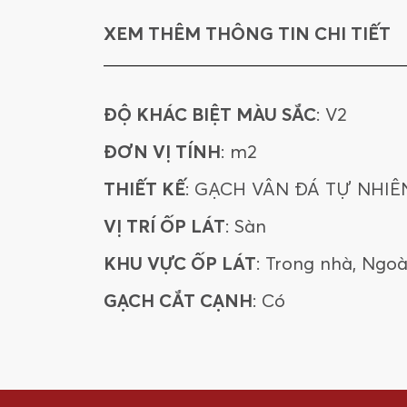
XEM THÊM THÔNG TIN CHI TIẾT
ĐỘ KHÁC BIỆT MÀU SẮC
: V2
ĐƠN VỊ TÍNH
: m2
THIẾT KẾ
: GẠCH VÂN ĐÁ TỰ NHIÊ
VỊ TRÍ ỐP LÁT
: Sàn
KHU VỰC ỐP LÁT
: Trong nhà, Ngoà
GẠCH CẮT CẠNH
: Có