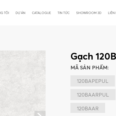
G TÔI
DỰ ÁN
CATALOGUE
TIN TỨC
SHOWROOM 3D
LIÊN
Gạch 120
MÃ SẢN PHẨM:
120BAPEPUL
120BAARPUL
120BAAR