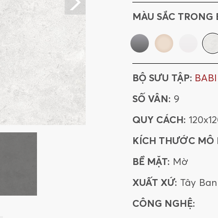
MÀU SẮC TRONG 
BỘ SƯU TẬP:
BAB
SỐ VÂN:
9
QUY CÁCH:
120x1
KÍCH THƯỚC MÔ
BỀ MẶT:
Mờ
XUẤT XỨ:
Tây Ban
CÔNG NGHỆ: