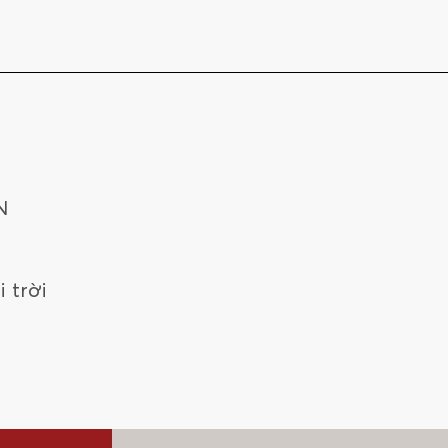
N
i trời