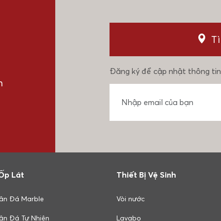
T
Đăng ký để cập nhật thông tin
n
Ốp Lát
Thiết Bị Vệ Sinh
ân Đá Marble
Vòi nước
ân Đá Tự Nhiên
Lavabo