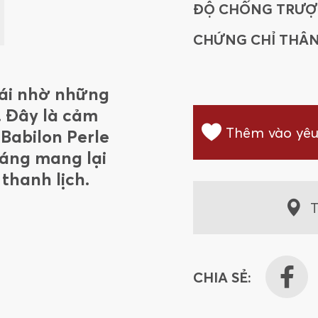
ĐỘ CHỐNG TRƯỢ
CHỨNG CHỈ THÂN
 ái nhờ những
. Đây là cảm
Thêm vào yêu
Babilon Perle
sáng mang lại
thanh lịch.
T
CHIA SẺ: