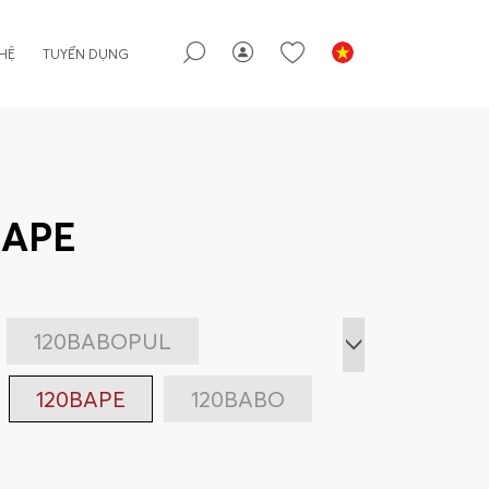
 HỆ
TUYỂN DỤNG
BAPE
120BABOPUL
120BAPE
120BABO