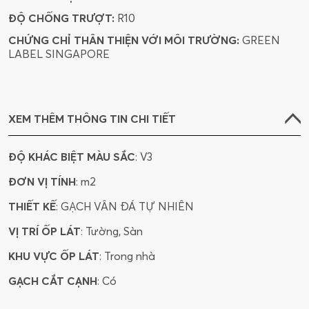
ĐỘ CHỐNG TRƯỢT:
R10
CHỨNG CHỈ THÂN THIỆN VỚI MÔI TRƯỜNG:
GREEN
LABEL SINGAPORE
XEM THÊM THÔNG TIN CHI TIẾT
ĐỘ KHÁC BIỆT MÀU SẮC
: V3
ĐƠN VỊ TÍNH
: m2
THIẾT KẾ
: GẠCH VÂN ĐÁ TỰ NHIÊN
VỊ TRÍ ỐP LÁT
: Tường, Sàn
KHU VỰC ỐP LÁT
: Trong nhà
GẠCH CẮT CẠNH
: Có