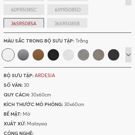
60YR5085C
60YR5085D
36SR5085A
36SR5085B
36SR5085C
36SR5085D
MÀU SẮC TRONG BỘ SƯU TẬP:
Trắng
612X6R5085A
612X6R5085B
612X6R5085C
612X6R5085D
BỘ SƯU TẬP:
ARDESIA
SỐ VÂN:
30
QUY CÁCH:
30x60cm
KÍCH THƯỚC MÔ PHỎNG:
30x60cm
BỀ MẶT:
Mờ
XUẤT XỨ:
Malaysia
CÔNG NGHỆ: