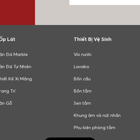
Ốp Lát
Thiết Bị Vệ Sinh
ân Đá Marble
Vòi nước
ân Đá Tự Nhiên
Lavabo
hiết Kế Xi Măng
Bồn cầu
ang Trí
Bồn tắm
ân Gỗ
Sen tắm
Khung âm và nút nhấn
Phụ kiện phòng tắm