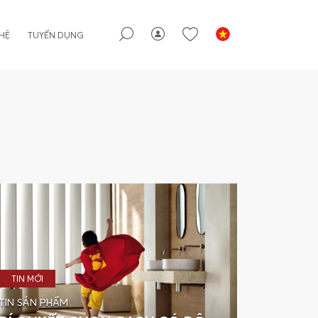
 HỆ
TUYỂN DỤNG
TIN MỚI
TIN SẢN PHẨM