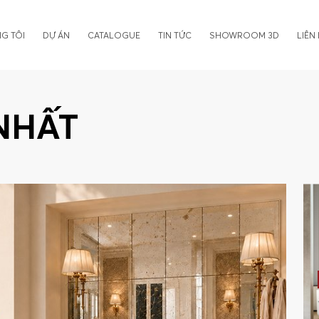
G TÔI
DỰ ÁN
CATALOGUE
TIN TỨC
SHOWROOM 3D
LIÊN
NHẤT