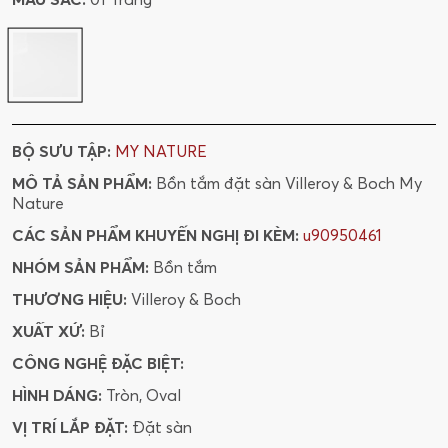
BỘ SƯU TẬP:
MY NATURE
MÔ TẢ SẢN PHẨM:
Bồn tắm đặt sàn Villeroy & Boch My
Nature
CÁC SẢN PHẨM KHUYẾN NGHỊ ĐI KÈM:
u90950461
NHÓM SẢN PHẨM:
Bồn tắm
THƯƠNG HIỆU:
Villeroy & Boch
XUẤT XỨ:
Bỉ
CÔNG NGHỆ ĐẶC BIỆT:
HÌNH DÁNG:
Tròn, Oval
VỊ TRÍ LẮP ĐẶT:
Đặt sàn