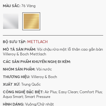
MÀU SẮC:
76 Vàng
BỘ SƯU TẬP:
METTLACH
MÔ TẢ SẢN PHẨM:
Vòi chậu rửa một lỗ thân cao gắn bàn
Villeroy & Boch Mettlach
CÁC SẢN PHẨM KHUYẾN NGHỊ ĐI KÈM:
NHÓM SẢN PHẨM:
Vòi nước
THƯƠNG HIỆU:
Villeroy & Boch
XUẤT XỨ:
Trung Quốc
CÔNG NGHỆ ĐẶC BIỆT:
Air Plus; Easy Clean; Comfort Plus;
Aqua Smart; Smart Pressure
HÌNH DÁNG:
Vuông/Chữ nhật