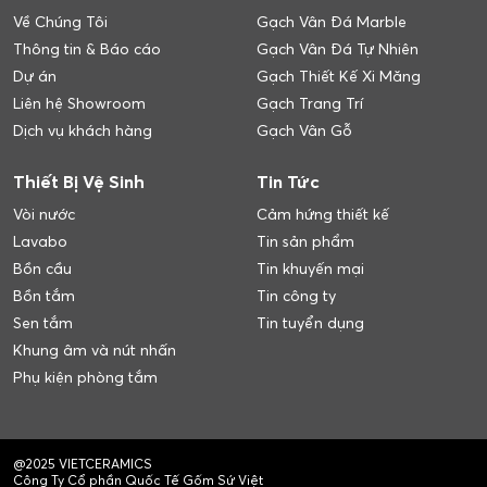
Về Chúng Tôi
Gạch Vân Đá Marble
Thông tin & Báo cáo
Gạch Vân Đá Tự Nhiên
Dự án
Gạch Thiết Kế Xi Măng
Liên hệ Showroom
Gạch Trang Trí
Dịch vụ khách hàng
Gạch Vân Gỗ
Thiết Bị Vệ Sinh
Tin Tức
Vòi nước
Cảm hứng thiết kế
Lavabo
Tin sản phẩm
Bồn cầu
Tin khuyến mại
Bồn tắm
Tin công ty
Sen tắm
Tin tuyển dụng
Khung âm và nút nhấn
Phụ kiện phòng tắm
@2025 VIETCERAMICS
Công Ty Cổ phần Quốc Tế Gốm Sứ Việt