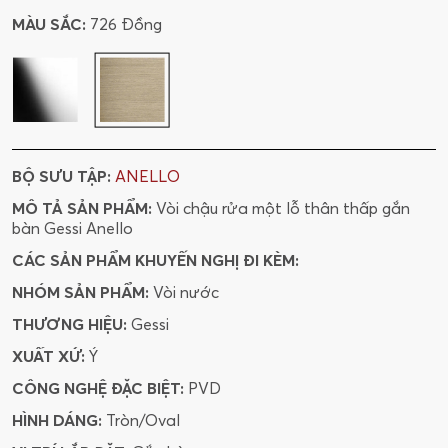
MÀU SẮC:
726 Đồng
BỘ SƯU TẬP:
ANELLO
MÔ TẢ SẢN PHẨM:
Vòi chậu rửa một lỗ thân thấp gắn
bàn Gessi Anello
CÁC SẢN PHẨM KHUYẾN NGHỊ ĐI KÈM:
NHÓM SẢN PHẨM:
Vòi nước
THƯƠNG HIỆU:
Gessi
XUẤT XỨ:
Ý
CÔNG NGHỆ ĐẶC BIỆT:
PVD
HÌNH DÁNG:
Tròn/Oval