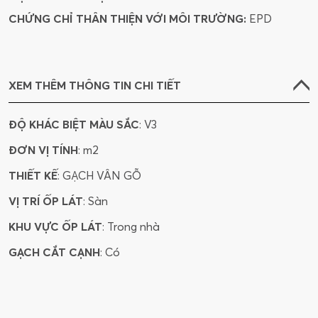
CHỨNG CHỈ THÂN THIỆN VỚI MÔI TRƯỜNG:
EPD
XEM THÊM THÔNG TIN CHI TIẾT
ĐỘ KHÁC BIỆT MÀU SẮC
: V3
ĐƠN VỊ TÍNH
: m2
THIẾT KẾ
: GẠCH VÂN GỖ
VỊ TRÍ ỐP LÁT
: Sàn
KHU VỰC ỐP LÁT
: Trong nhà
GẠCH CẮT CẠNH
: Có