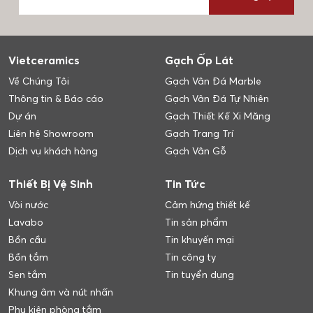
Vietceramics
Gạch Ốp Lát
Về Chúng Tôi
Gạch Vân Đá Marble
Thông tin & Báo cáo
Gạch Vân Đá Tự Nhiên
Dự án
Gạch Thiết Kế Xi Măng
Liên hệ Showroom
Gạch Trang Trí
Dịch vụ khách hàng
Gạch Vân Gỗ
Thiết Bị Vệ Sinh
Tin Tức
Vòi nước
Cảm hứng thiết kế
Lavabo
Tin sản phẩm
Bồn cầu
Tin khuyến mại
Bồn tắm
Tin công ty
Sen tắm
Tin tuyển dụng
Khung âm và nút nhấn
Phụ kiện phòng tắm