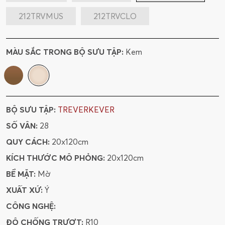
212TRVMUS
212TRVCLO
MÀU SẮC TRONG BỘ SƯU TẬP:
Kem
BỘ SƯU TẬP:
TREVERKEVER
SỐ VÂN:
28
QUY CÁCH:
20x120cm
KÍCH THƯỚC MÔ PHỎNG:
20x120cm
BỀ MẶT:
Mờ
XUẤT XỨ:
Ý
CÔNG NGHỆ:
ĐỘ CHỐNG TRƯỢT:
R10