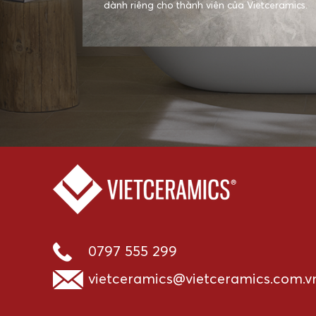
dành riêng cho thành viên của Vietceramics.
0797 555 299
vietceramics@vietceramics.com.v