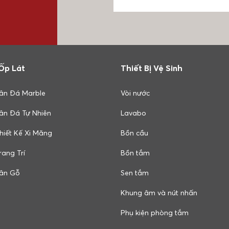
Ốp Lát
Thiết Bị Vệ Sinh
ân Đá Marble
Vòi nước
ân Đá Tự Nhiên
Lavabo
hiết Kế Xi Măng
Bồn cầu
ang Trí
Bồn tắm
ân Gỗ
Sen tắm
Khung âm và nút nhấn
Phụ kiện phòng tắm