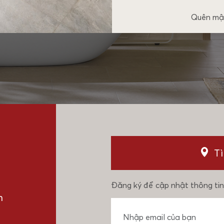
Quên mậ
T
Đăng ký để cập nhật thông tin
n