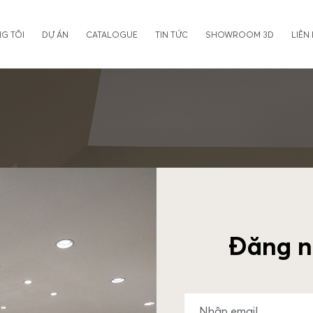
G TÔI
DỰ ÁN
CATALOGUE
TIN TỨC
SHOWROOM 3D
LIÊN
Đăng n