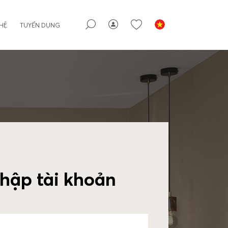
 HỆ
TUYỂN DỤNG
hập tài khoản